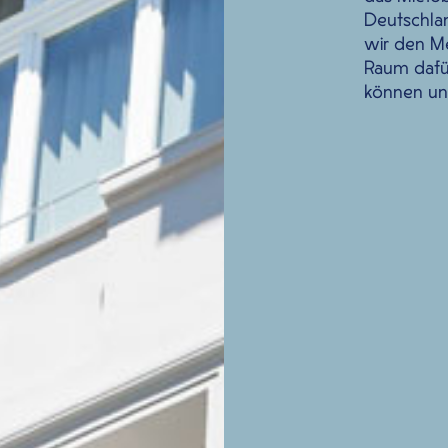
Deutschlan
wir den M
Raum dafür
können und