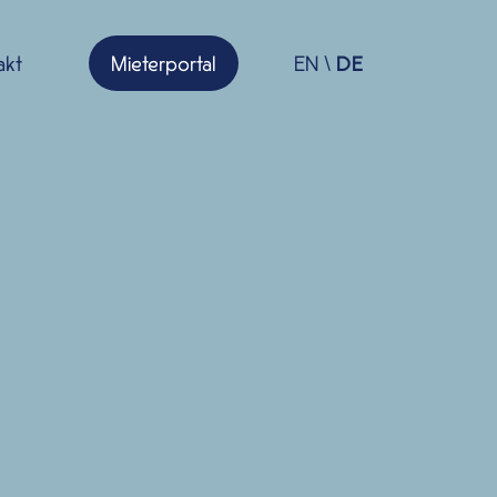
Close
EN
\
DE
akt
Mieterportal
EN
DE
\